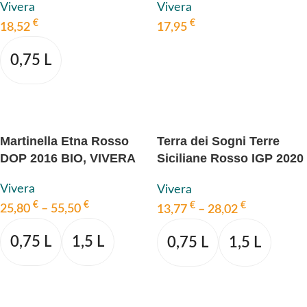
Vivera
Vivera
€
€
17,95
18,52
IN DEN WARENKORB
0,75 L
AUSFÜHRUNG WÄHLEN
Martinella Etna Rosso
Terra dei Sogni Terre
DOP 2016 BIO, VIVERA
Siciliane Rosso IGP 2020
BIO, VIVERA
Vivera
Vivera
€
€
€
€
25,80
–
55,50
13,77
–
28,02
0,75 L
1,5 L
0,75 L
1,5 L
AUSFÜHRUNG WÄHLEN
AUSFÜHRUNG WÄHLEN