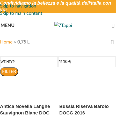
Condividiamo la bellezza e la qualità dell'Italia con
Skip to navigation
voi
Skip to main content
MENÜ
Home
»
0,75 L
WEINTYP
PREIS (€)
FILTER
Antica Novella Langhe
Bussia Riserva Barolo
Sauvignon Blanc DOC
DOCG 2016