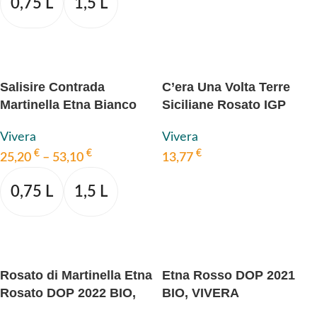
0,75 L
1,5 L
AUSFÜHRUNG WÄHLEN
Salisire Contrada
C’era Una Volta Terre
Martinella Etna Bianco
Siciliane Rosato IGP
DOP 2018 BIO, VIVERA
2022 BIO, VIVERA
Vivera
Vivera
€
€
€
25,20
–
53,10
13,77
IN DEN WARENKORB
0,75 L
1,5 L
AUSFÜHRUNG WÄHLEN
Rosato di Martinella Etna
Etna Rosso DOP 2021
Rosato DOP 2022 BIO,
BIO, VIVERA
VIVERA