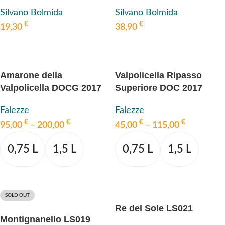
Silvano Bolmida
Silvano Bolmida
€
€
19,30
38,90
IN DEN WARENKORB
IN DEN WARENKORB
Amarone della
Valpolicella Ripasso
Valpolicella DOCG 2017
Superiore DOC 2017
Falezze
Falezze
€
€
€
€
95,00
–
200,00
45,00
–
115,00
0,75 L
1,5 L
0,75 L
1,5 L
AUSFÜHRUNG WÄHLEN
AUSFÜHRUNG WÄHLEN
SOLD OUT
Re del Sole LS021
Montignanello LS019