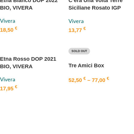
Etna Bianco DOP 2022
C’era Una Volta Terre
BIO, VIVERA
Siciliane Rosato IGP
2022 BIO, VIVERA
Vivera
Vivera
€
€
18,50
13,77
IN DEN WARENKORB
IN DEN WARENKORB
SOLD OUT
Etna Rosso DOP 2021
Tre Amici Box
BIO, VIVERA
€
€
Vivera
52,50
–
77,00
€
17,95
AUSFÜHRUNG WÄHLEN
IN DEN WARENKORB