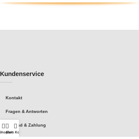
Kundenservice
Kontakt
Fragen & Antworten
Versand & Zahlung
Shop
Cart
Mein Konto
Gutschein