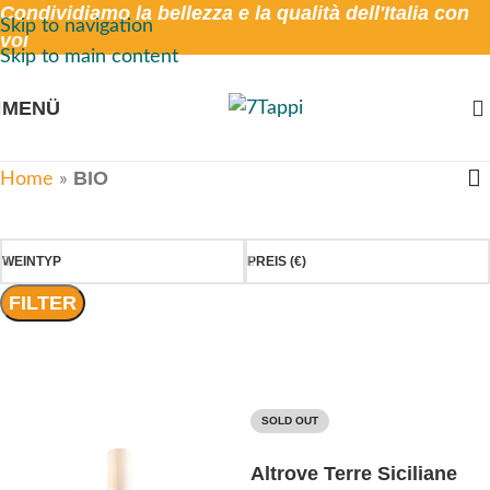
Condividiamo la bellezza e la qualità dell'Italia con
Skip to navigation
voi
Skip to main content
MENÜ
BIO
Home
»
WEINTYP
PREIS (€)
FILTER
SOLD OUT
Altrove Terre Siciliane