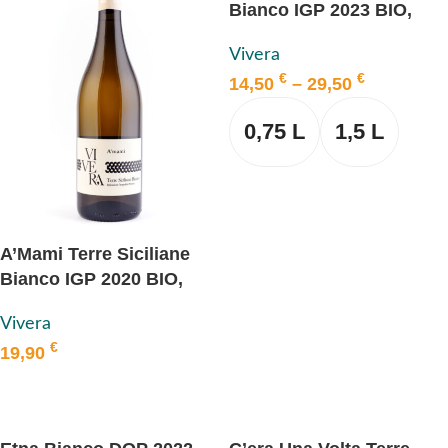
Bianco IGP 2023 BIO,
VIVERA
Vivera
€
€
14,50
–
29,50
0,75 L
1,5 L
AUSFÜHRUNG WÄHLEN
A’Mami Terre Siciliane
Bianco IGP 2020 BIO,
VIVERA
Vivera
€
19,90
IN DEN WARENKORB