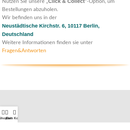
Click & Collect
Nutzen Sie unsere „
“-Option, um
Bestellungen abzuholen.
Wir befinden uns in der
Neustädtische Kirchstr. 6,
10117 Berlin,
Deutschland
Weitere Informationen finden sie unter
Fragen&Antworten
Shop
Cart
Mein Konto