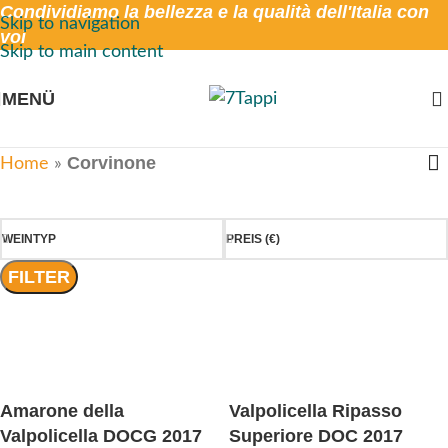
Condividiamo la bellezza e la qualità dell'Italia con
Skip to navigation
voi
Skip to main content
MENÜ
Corvinone
Home
»
WEINTYP
PREIS (€)
FILTER
Amarone della
Valpolicella Ripasso
Valpolicella DOCG 2017
Superiore DOC 2017