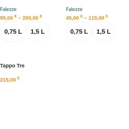
Falezze
Falezze
€
€
€
€
95,00
–
200,00
45,00
–
115,00
0,75 L
1,5 L
0,75 L
1,5 L
AUSFÜHRUNG WÄHLEN
AUSFÜHRUNG WÄHLEN
Tappo Tre
€
215,00
IN DEN WARENKORB