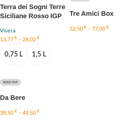
Terra dei Sogni Terre
Tre Amici Box
Siciliane Rosso IGP
2020 BIO, VIVERA
€
€
52,50
–
77,00
Vivera
€
€
AUSFÜHRUNG WÄHLEN
13,77
–
28,02
0,75 L
1,5 L
AUSFÜHRUNG WÄHLEN
SOLD OUT
Da Bere
€
€
38,50
–
49,50
AUSFÜHRUNG WÄHLEN