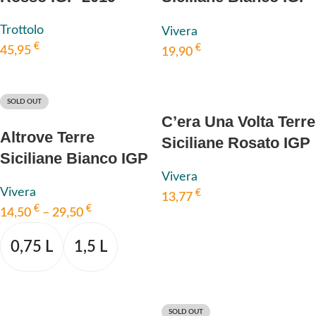
2020 BIO, VIVERA
Trottolo
Vivera
€
€
45,95
19,90
IN DEN WARENKORB
IN DEN WARENKORB
SOLD OUT
C’era Una Volta Terre
Altrove Terre
Siciliane Rosato IGP
Siciliane Bianco IGP
2022 BIO, VIVERA
2023 BIO, VIVERA
Vivera
Vivera
€
13,77
€
€
14,50
–
29,50
IN DEN WARENKORB
0,75 L
1,5 L
AUSFÜHRUNG WÄHLEN
SOLD OUT