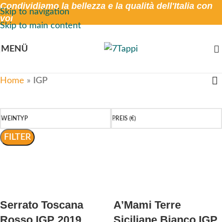
Condividiamo la bellezza e la qualità dell'Italia con
Skip to navigation
voi
Skip to main content
MENÜ
Home
»
IGP
WEINTYP
PREIS (€)
FILTER
Serrato Toscana
A’Mami Terre
Rosso IGP 2019
Siciliane Bianco IGP