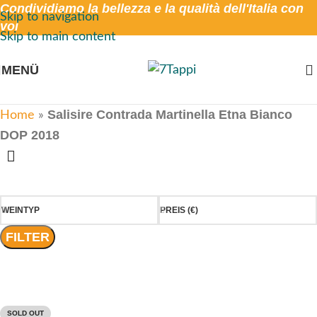
Condividiamo la bellezza e la qualità dell'Italia con
Skip to navigation
voi
Skip to main content
MENÜ
Salisire Contrada Martinella Etna Bianco
Home
»
DOP 2018
WEINTYP
PREIS (€)
FILTER
SOLD OUT