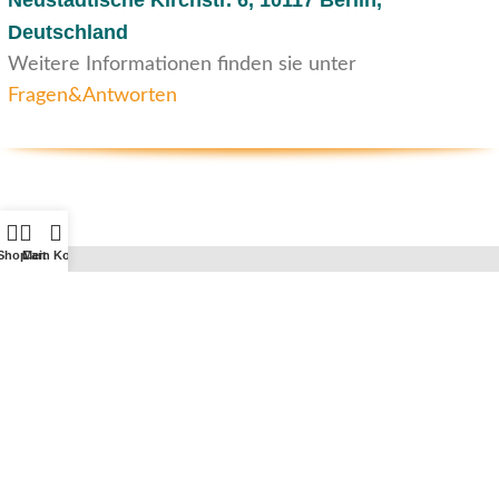
Neustädtische Kirchstr. 6,
10117 Berlin,
Deutschland
Weitere Informationen finden sie unter
Fragen&Antworten
Shop
Cart
Mein Konto
Kundenservice
Kontakt