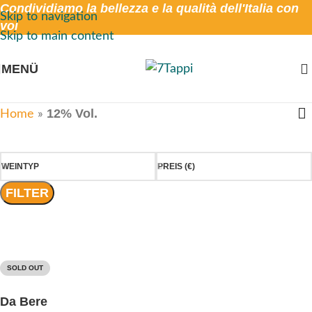
Condividiamo la bellezza e la qualità dell'Italia con
Skip to navigation
voi
Skip to main content
MENÜ
12% Vol.
Home
»
WEINTYP
PREIS (€)
FILTER
SOLD OUT
Da Bere