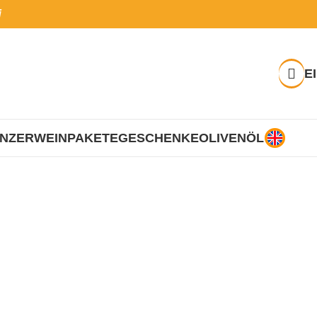
i
E
INZER
WEINPAKETE
GESCHENKE
OLIVENÖL