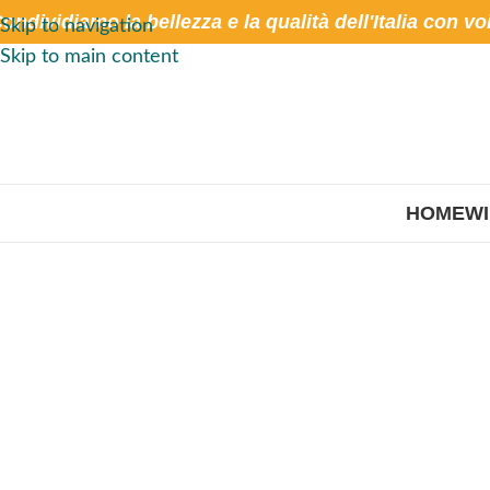
ondividiamo la bellezza e la qualità dell'Italia con vo
Skip to navigation
Skip to main content
HOME
W