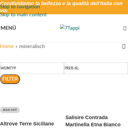
Condividiamo la bellezza e la qualità dell'Italia con
Skip to navigation
voi
Skip to main content
MENÜ
Home
»
mineralisch
WEINTYP
PREIS (€)
FILTER
SOLD OUT
Salisire Contrada
Altrove Terre Siciliane
Martinella Etna Bianco