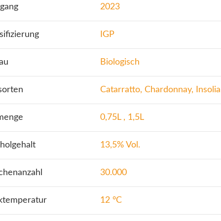
rgang
2023
sifizierung
IGP
au
Biologisch
sorten
Catarratto, Chardonnay, Insolia
lmenge
0,75L , 1,5L
holgehalt
13,5% Vol.
schenanzahl
30.000
nktemperatur
12 °C