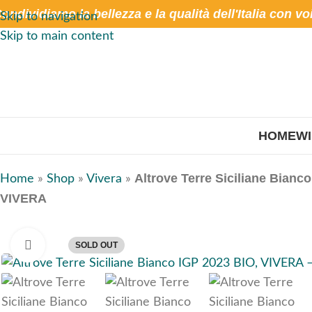
ondividiamo la bellezza e la qualità dell'Italia con vo
Skip to navigation
Skip to main content
HOME
W
Altrove Terre Siciliane Bianc
Home
»
Shop
»
Vivera
»
VIVERA
Click to enlarge
SOLD OUT