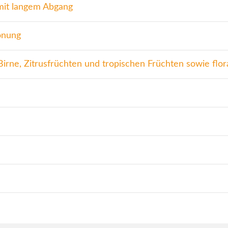
 mit langem Abgang
önung
 Birne, Zitrusfrüchten und tropischen Früchten sowie flo