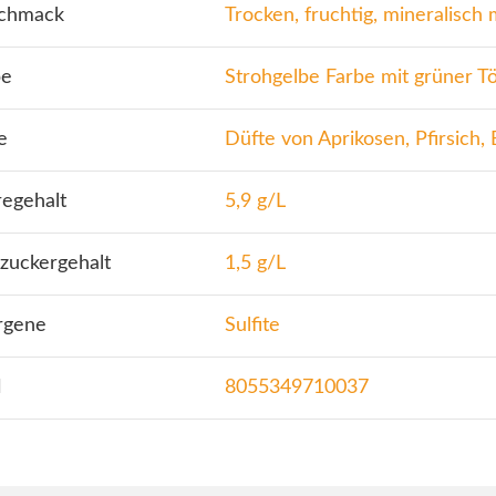
chmack
Trocken, fruchtig, mineralisch
be
Strohgelbe Farbe mit grüner T
e
Düfte von Aprikosen, Pfirsich,
regehalt
5,9 g/L
zuckergehalt
1,5 g/L
rgene
Sulfite
N
8055349710037