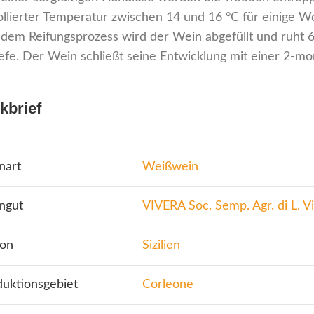
ollierter Temperatur zwischen 14 und 16 °C für einige Wo
dem Reifungsprozess wird der Wein abgefüllt und ruht 6
efe. Der Wein schließt seine Entwicklung mit einer 2-mo
kbrief
nart
Weißwein
ngut
VIVERA Soc. Semp. Agr. di L. V
ion
Sizilien
duktionsgebiet
Corleone