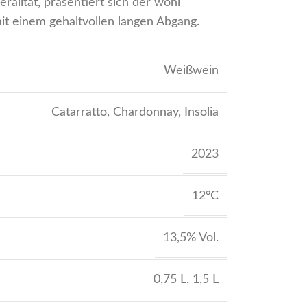
alität, präsentiert sich der wohl
t einem gehaltvollen langen Abgang.
Weißwein
Catarratto
,
Chardonnay
,
Insolia
2023
12°C
13,5% Vol.
0,75 L
,
1,5 L