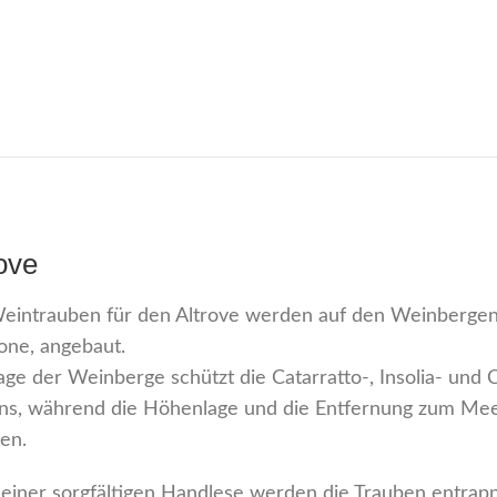
ove
eintrauben für den Altrove werden auf den Weinbergen
one, angebaut.
age der Weinberge schützt die Catarratto-, Insolia- un
iens, während die Höhenlage und die Entfernung zum Mee
ten.
einer sorgfältigen Handlese werden die Trauben entrappt