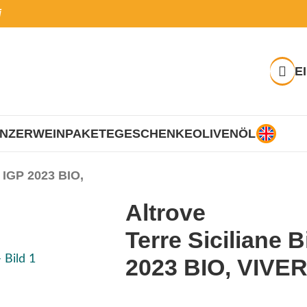
i
E
INZER
WEINPAKETE
GESCHENKE
OLIVENÖL
o IGP 2023 BIO,
Altrove
Terre Siciliane 
2023 BIO, VIVE