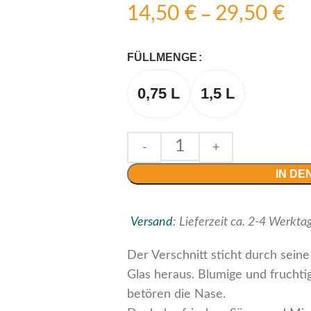
14,50
€
29,50
€
–
FÜLLMENGE
0,75 L
1,5 L
IN D
Versand
:
Lieferzeit ca. 2-4 Werkta
Der Verschnitt sticht durch sein
Glas heraus. Blumige und fruchti
betören die Nase.