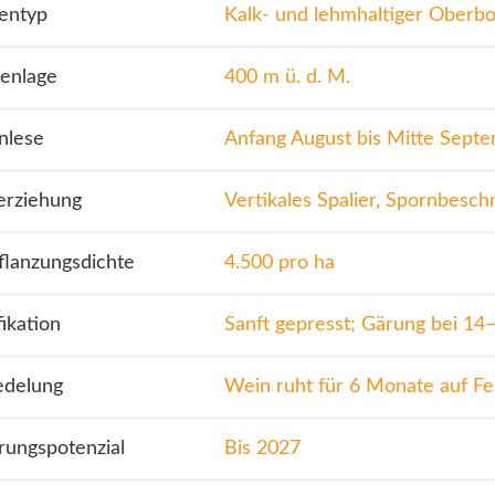
entyp
Kalk- und lehmhaltiger Oberb
enlage
400 m ü. d. M.
nlese
Anfang August bis Mitte Sept
erziehung
Vertikales Spalier, Spornbesch
flanzungsdichte
4.500 pro ha
fikation
Sanft gepresst; Gärung bei 14
edelung
Wein ruht für 6 Monate auf Fe
rungspotenzial
Bis 2027