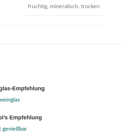
fruchtig
,
mineralisch
,
trocken
glas-Empfehlung
einglas
pi’s Empfehlung
t genießbar