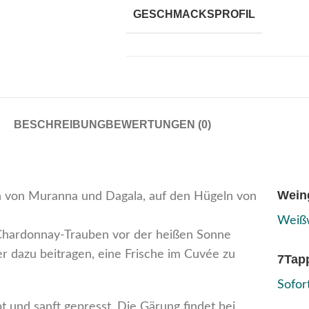
GESCHMACKSPROFIL
BESCHREIBUNG
BEWERTUNGEN (0)
Wein
 von Muranna und Dagala, auf den Hügeln von
Weißw
d Chardonnay-Trauben vor der heißen Sonne
r dazu beitragen, eine Frische im Cuvée zu
7Tap
Sofor
 und sanft gepresst. Die Gärung findet bei