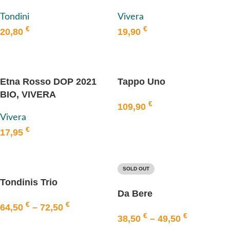
Tondini
VIVERA
Tondini
Vivera
€
€
20,80
19,90
IN DEN WARENKORB
IN DEN WARENKORB
Etna Rosso DOP 2021
Tappo Uno
BIO, VIVERA
€
109,90
Vivera
IN DEN WARENKORB
€
17,95
IN DEN WARENKORB
SOLD OUT
Tondinis Trio
Da Bere
€
€
64,50
–
72,50
€
€
38,50
–
49,50
AUSFÜHRUNG WÄHLEN