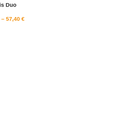
is Duo
–
57,40
€