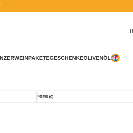
i
INZER
WEINPAKETE
GESCHENKE
OLIVENÖL
PREIS (€)