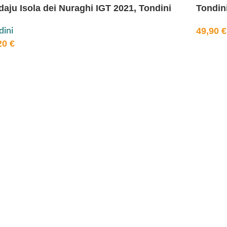
daju Isola dei Nuraghi IGT 2021, Tondini
Tondin
49,90
€
dini
20
€