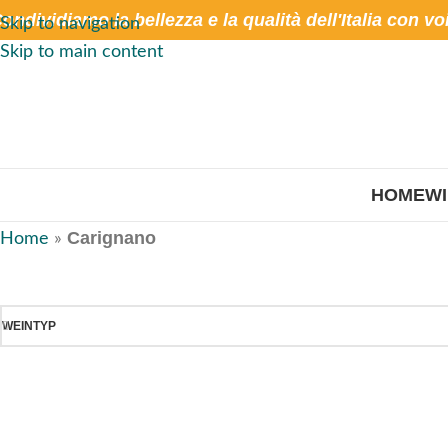
ondividiamo la bellezza e la qualità dell'Italia con vo
Skip to navigation
Skip to main content
HOME
W
Carignano
Home
»
WEINTYP