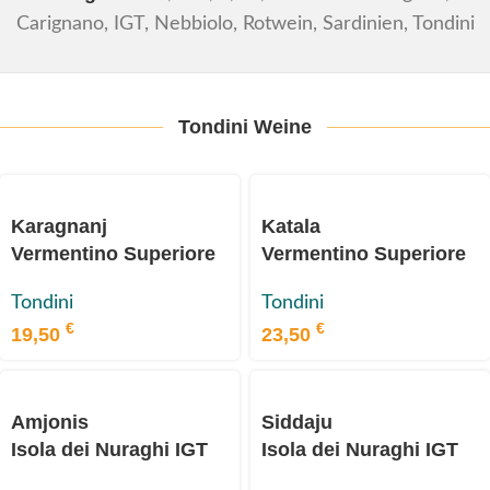
Carignano
,
IGT
,
Nebbiolo
,
Rotwein
,
Sardinien
,
Tondini
Tondini Weine
Karagnanj
Katala
Vermentino Superiore
Vermentino Superiore
DOCG 2023,
DOCG 2022, Tondini
Tondini
Tondini
Tondini
€
€
19,50
23,50
Amjonis
Siddaju
Isola dei Nuraghi IGT
Isola dei Nuraghi IGT
2021, Tondini
2021, Tondini