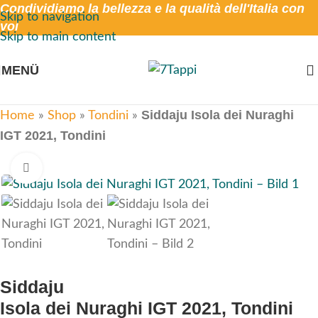
Condividiamo la bellezza e la qualità dell'Italia con
Skip to navigation
voi
Skip to main content
MENÜ
Siddaju Isola dei Nuraghi
Home
»
Shop
»
Tondini
»
IGT 2021, Tondini
Click to enlarge
Siddaju
Isola dei Nuraghi IGT 2021, Tondini