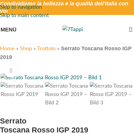
Condividiamo la bellezza e la qualità dell'Italia con
Skip to navigation
voi
Skip to main content
MENÜ
Serrato Toscana Rosso IGP
Home
»
Shop
»
Trottolo
»
2019
Click to enlarge
Serrato
Toscana Rosso IGP 2019