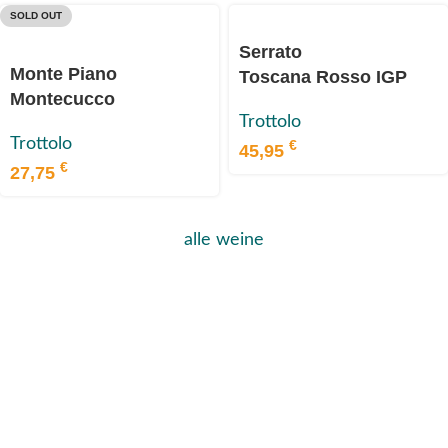
SOLD OUT
Serrato
Monte Piano
Toscana Rosso IGP
Montecucco
2019
Trottolo
Sangiovese Riserva
Trottolo
€
DOCG 2019
45,95
€
27,75
alle weine