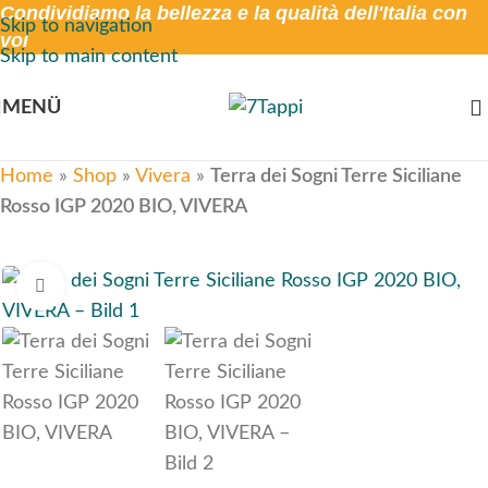
Condividiamo la bellezza e la qualità dell'Italia con
Skip to navigation
voi
Skip to main content
MENÜ
Home
»
Shop
»
Vivera
»
Terra dei Sogni Terre Siciliane
Rosso IGP 2020 BIO, VIVERA
Click to enlarge