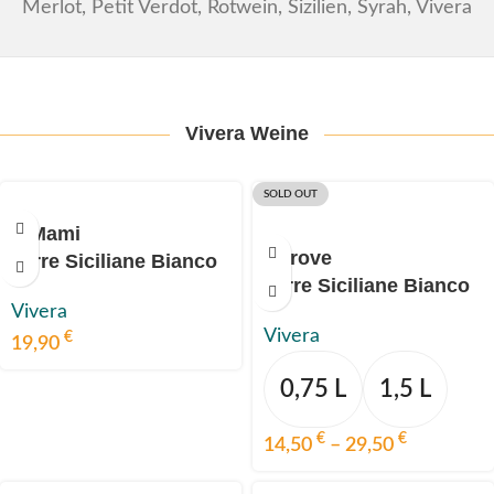
Merlot
,
Petit Verdot
,
Rotwein
,
Sizilien
,
Syrah
,
Vivera
Vivera Weine
SOLD OUT
A’Mami
Altrove
Terre Siciliane Bianco
Terre Siciliane Bianco
IGP
Vivera
IGP
2020 BIO, VIVERA
Vivera
€
2023 BIO, VIVERA
19,90
0,75 L
1,5 L
€
€
14,50
–
29,50